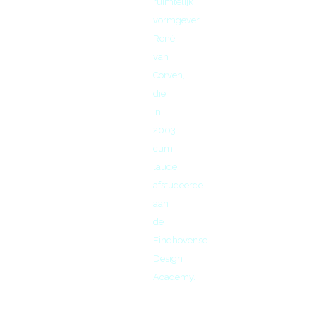
ruimtelijk
vormgever
René
van
Corven,
die
in
2003
cum
laude
afstudeerde
aan
de
Eindhovense
Design
Academy.