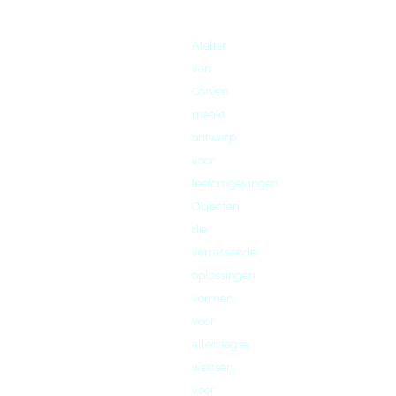
Atelier
van
Corven
maakt
ontwerp
voor
leefomgevingen.
Objecten
die
verrassende
oplossingen
vormen
voor
alledaagse
wensen:
voor