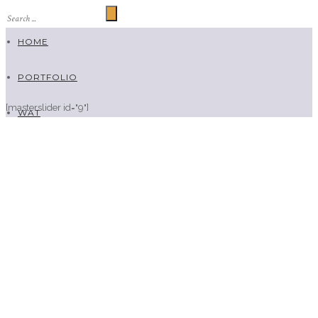
HOME
PORTFOLIO
[masterslider id="9"]
WAT