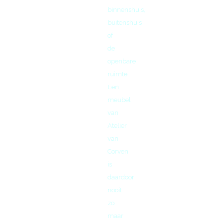
binnenshuis,
buitenshuis
of
de
openbare
ruimte.
Een
meubel
van
Atelier
van
Corven
is
daardoor
nooit
zo
maar